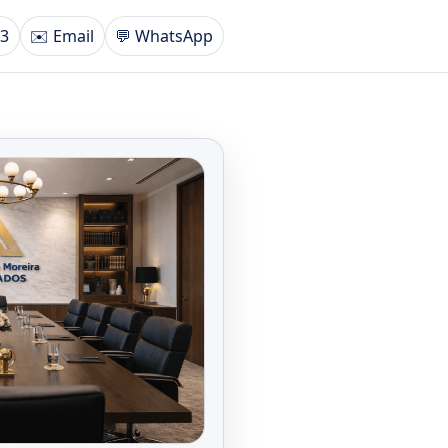
93
✉️ Email
💬 WhatsApp