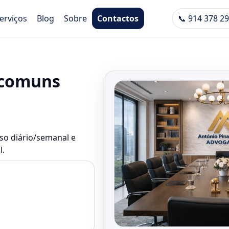
erviços
Blog
Sobre
Contactos
📞 914 378 2
 comuns
so diário/semanal e
l.