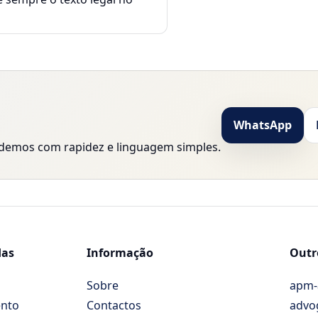
WhatsApp
ndemos com rapidez e linguagem simples.
das
Informação
Outro
Sobre
apm-
ento
Contactos
advog