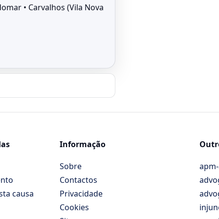
domar • Carvalhos (Vila Nova
das
Informação
Outro
Sobre
apm-
ento
Contactos
advog
sta causa
Privacidade
advo
Cookies
injun