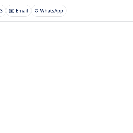
93
✉️ Email
💬 WhatsApp