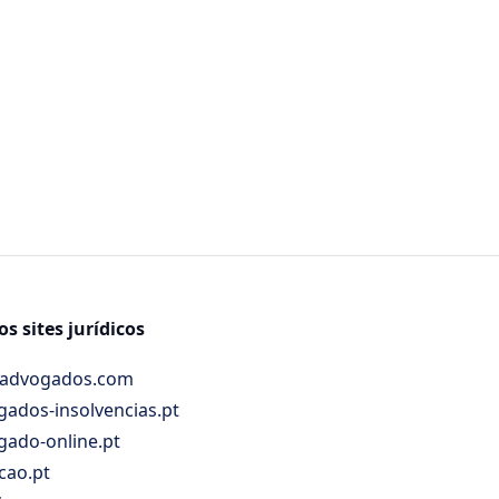
s sites jurídicos
advogados.com
ados-insolvencias.pt
gado-online.pt
cao.pt