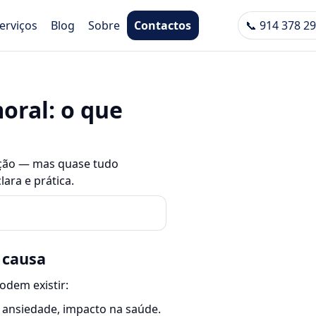
erviços
Blog
Sobre
Contactos
📞 914 378 2
oral: o que
ação — mas quase tudo
ara e prática.
 causa
odem existir:
, ansiedade, impacto na saúde.