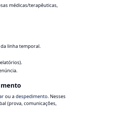
esas médicas/terapêuticas,
da linha temporal.
elatórios).
enúncia.
dimento
ar
ou a
despedimento
. Nesses
obal (prova, comunicações,